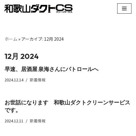
コ
ン
テ
ホーム
»
アーカイブ: 12月 2024
ン
ツ
へ
12月 2024
ス
早速、居酒屋 泉海さんにパトロールへ
キ
ッ
2024.12.14
新着情報
プ
お世話になります 和歌山ダクトクリーンサービス
です。
2024.12.11
新着情報